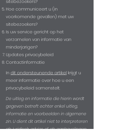
sitebezoekers?
Hoe communiceert u (in
voorkomende gevallen) met uw
sitebezoekers?
Is uw service gericht op het
verzamelen van informatie van
minderjarigen?
Updates privacybeleid
Contactinformatie
In
dit ondersteunende artikel
krijgt u
meer informatie over hoe u een
privacybeleid samenstelt.
De uitleg en informatie die hierin wordt
gegeven betreft echter enkel uitleg,
informatie en voorbeelden in algemene
zin. U dient dit artikel niet te interpreteren
als juridisch advies of als aanbevelingen